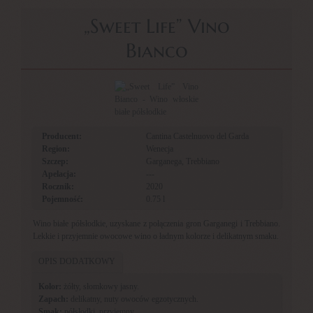
„Sweet Life” Vino
Bianco
Producent:
Cantina Castelnuovo del Garda
Region:
Wenecja
Szczep:
Garganega, Trebbiano
Apelacja:
---
Rocznik:
2020
Pojemność:
0.75 l
Wino białe półsłodkie, uzyskane z połączenia gron Garganegi i Trebbiano.
Lekkie i przyjemnie owocowe wino o ładnym kolorze i delikatnym smaku.
OPIS DODATKOWY
Kolor:
żółty, słomkowy jasny.
Zapach:
delikatny, nuty owoców egzotycznych.
Smak:
półsłodki, przyjemny.