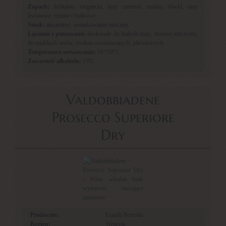
Zapach:
delikatny, elegancki, nuty czereśni, maliny, śliwki, nuty
kwiatowe, różane i fiołkowe.
Smak:
aksamitny, umiarkowanie taniczny.
Łączenie z potrawami:
doskonałe do białych mięs, drobnej dziczyzny,
do miękkich serów, średnio sezonowanych, pleśniowych.
Temperatura serwowania:
16°/18°C.
Zawartość alkoholu:
13%.
Valdobbiadene
Prosecco Superiore
Dry
Producent:
Fratelli Bortolin
Region:
Wenecja