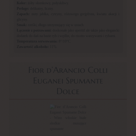
Kolor:
żółty słomkowy, połyskliwy.
Perlage:
delikatny, liczny.
Zapach:
nuty jabłka, cytryny, różowego grejpfruta, kwiatu akacji i
glicyny.
Smak:
rześki, długo utrzymujący się w ustach.
Łączenie z potrawami:
doskonałe jako aperitif ale także jako elegancki
dodatek do dań na bazie ryb i wędlin, do risotto warzywami i rybami.
Temperatura serwowania:
8°/10°C.
Zawartość alkoholu:
11%.
Fior d’Arancio Colli
Euganei Spumante
Dolce