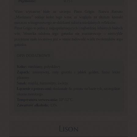
Pojemność:
0.75 l
Wino wytrawne białe ze szczepu Pinot Grigio. Nazwa Ramato
„Miedziany” oddaje kolor tego wina, ze względu na dłuższy kontakt
moszczu winogronowego ze skórkami nabiera miedzianych refleksów.
Pinot Grigio to jedno z najpopularniejszych i najbardziej lubianych białych
win. Wenecka odsłona tego gatunku nie rozczarowuje – niezwykle
przyjemne mało kwasowe jest w stanie zadowolić wielu zwolenników tego
gatunku.
OPIS DODATKOWY
Kolor:
miedziany, połyskliwy.
Zapach:
intensywny, nuty gruszki i jabłek golden, finisz lekko
pikantny.
Smak:
miękki, harmonijny, świeży.
Łączenie z potrawami:
doskonałe do potraw na bazie ryb, szczególnie
okonia morskiego.
Temperatura serwowania:
10°/12°C.
Zawartość alkoholu:
13%.
Lison