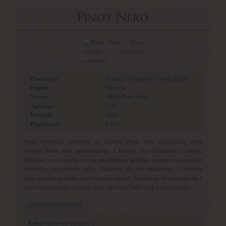
Pinot Nero
Producent:
Azienda Vitivinicola Ornella Bellia
Region:
Wenecja
Szczep:
100% Pinot Nero
Apelacja:
DOC
Rocznik:
2024
Pojemność:
0.75 l
Wino wytrawne czerwone ze szczepu Pinot nero. Zasadniczą zaletą
szczepu Pinot nero, pochodzącego z Francji, jest delikatność i finezja.
Również i ta wenecka wersja popularnego gatunku winogron zachowuje
wszystkie wspomniane cechy. Ponieważ nie jest leżakowane w drewnie
jego zasadniczą zaletą jest świeżość owocu, Doskonale komponuje się z
wieloma potrawami na bazie mięs, zarówno białych jak i czerwonych.
OPIS DODATKOWY
Kolor:
czerwony rubinowy.