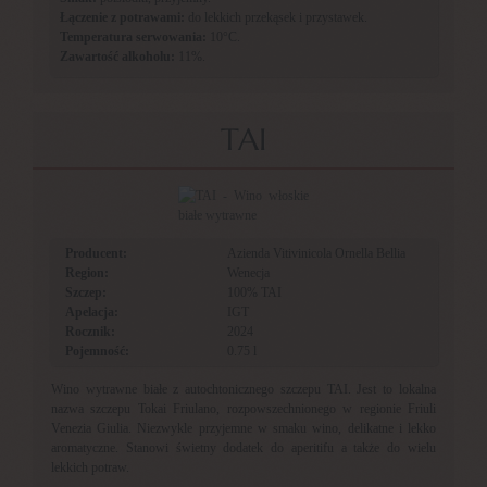
Łączenie z potrawami:
do lekkich przekąsek i przystawek.
Temperatura serwowania:
10°C.
Zawartość alkoholu:
11%.
TAI
Producent:
Azienda Vitivinicola Ornella Bellia
Region:
Wenecja
Szczep:
100% TAI
Apelacja:
IGT
Rocznik:
2024
Pojemność:
0.75 l
Wino wytrawne białe z autochtonicznego szczepu TAI. Jest to lokalna
nazwa szczepu Tokai Friulano, rozpowszechnionego w regionie Friuli
Venezia Giulia. Niezwykle przyjemne w smaku wino, delikatne i lekko
aromatyczne. Stanowi świetny dodatek do aperitifu a także do wielu
lekkich potraw.