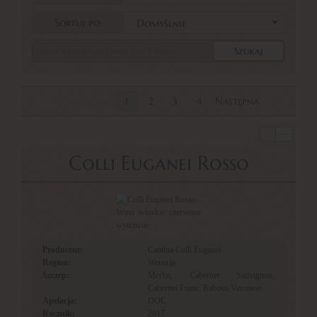
Sortuj po:
Domyślnie
Poprzednia
1
2
3
4
Następna
Colli Euganei Rosso
Producent:
Cantina Colli Euganei
Region:
Wenecja
Szczep:
Merlot, Cabernet Sauvignon,
Cabernet Franc, Raboso Veronese
Apelacja:
DOC
Rocznik:
2017