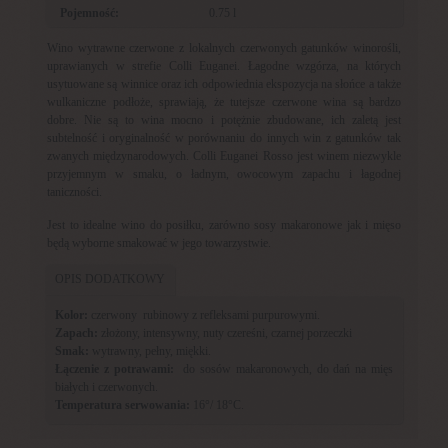
Pojemność:
0.75 l
Wino wytrawne czerwone z lokalnych czerwonych gatunków winorośli,
uprawianych w strefie Colli Euganei. Łagodne wzgórza, na których
usytuowane są winnice oraz ich odpowiednia ekspozycja na słońce a także
wulkaniczne podłoże, sprawiają, że tutejsze czerwone wina są bardzo
dobre. Nie są to wina mocno i potężnie zbudowane, ich zaletą jest
subtelność i oryginalność w porównaniu do innych win z gatunków tak
zwanych międzynarodowych. Colli Euganei Rosso jest winem niezwykle
przyjemnym w smaku, o ładnym, owocowym zapachu i łagodnej
taniczności.
Jest to idealne wino do posiłku, zarówno sosy makaronowe jak i mięso
będą wyborne smakować w jego towarzystwie.
OPIS DODATKOWY
Kolor:
czerwony rubinowy z refleksami purpurowymi.
Zapach:
złożony, intensywny, nuty czereśni, czarnej porzeczki
Smak:
wytrawny, pełny, miękki.
Łączenie z potrawami:
do sosów makaronowych, do dań na mięs
białych i czerwonych.
Temperatura serwowania:
16°/ 18°C.