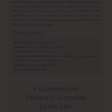
bardzo blisko granicy z sąsiednim regionem i dlatego wino z tego szczepu
znalazło się w jej gamie. Ma wielowiekową tradycję, znane było już w
czasach Republiki Weneckiej, pisał o nim Bocaccio. Ostatnio Ribolla Gialla
przechodzi swego rodzaju renesans, jest bardzo popularna w wielu
lokalnych (i nie tylko) wine barach, szczególnie jako aperitif. Wyśmienicie
smakuje w ciepłe letnie popołudnie.
OPIS DODATKOWY
Kolor:
żółty słomkowy połyskliwy.
Zapach:
intensywny, nuty akacji i cytrusów.
Smak:
delikatny, rześki, świeży.
Łączenie z potrawami:
doskonałe do aperitifu, do potraw na bazie
ryb, owoców morza, również białych mięs.
Temperatura serwowania:
10°/12°C.
Zawartość alkoholu:
13%.
Valdobbiadene
Prosecco Superiore
Extra Dry