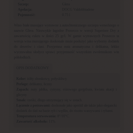
Szczep:
Glera
Apelacja:
DOCG Valdobbiadene
Pojemność:
0.75 l
Wino białe musujące wytrawne z autochtonicznego szczepu weneckiego o
nazwie Glera. Niezwykle łagodne Prosecco w wersji Superiore Dry z
zawartością cukru w ilości 25 gr/l. W gamie wytrawnych Prosecco ta
wersja wina musującego doskonale może posłużyć jako wyborny dodatek
do deserów i ciast. Przyjemna nuta aromatyczna i delikatna, lekko
wyczuwalna słodycz sprawi przyjemność wszystkim zwolennikom win
półsłodkich.
OPIS DODATKOWY
Kolor:
żółty słomkowy, połyskliwy.
Perlage:
delikatny, liczny.
Zapach:
nuty jabłka, cytryny, różowego grejpfruta, kwiatu akacji i
glicyny.
Smak:
rześki, długo utrzymujący się w ustach.
Łączenie z potrawami:
doskonałe jako aperitif ale także jako elegancki
dodatek do dań na bazie ryb i wędlin, do risotto warzywami i rybami.
Temperatura serwowania:
8°/10°C.
Zawartość alkoholu:
11%.