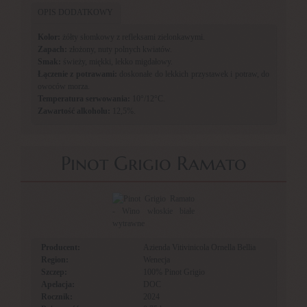
OPIS DODATKOWY
Kolor:
żółty słomkowy z refleksami zielonkawymi.
Zapach:
złożony, nuty polnych kwiatów.
Smak:
świeży, miękki, lekko migdałowy.
Łączenie z potrawami:
doskonałe do lekkich przystawek i potraw, do
owoców morza.
Temperatura serwowania:
10°/12°C.
Zawartość alkoholu:
12,5%.
Pinot Grigio Ramato
Producent:
Azienda Vitivinicola Ornella Bellia
Region:
Wenecja
Szczep:
100% Pinot Grigio
Apelacja:
DOC
Rocznik:
2024