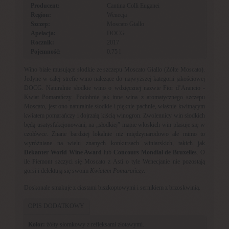
Producent:
Cantina Colli Euganei
Region:
Wenecja
Szczep:
Moscato Giallo
Apelacja:
DOCG
Rocznik:
2017
Pojemność:
0.75 l
Wino białe musujące słodkie ze szczepu Moscato Giallo (Żółte Moscato).
Jedyne w całej strefie wino należące do najwyższej kategorii jakościowej
DOCG. Naturalnie słodkie wino o wdzięcznej nazwie Fior d’Arancio -
Kwiat Pomarańczy. Podobnie jak inne wina z aromatycznego szczepu
Moscato, jest ono naturalnie słodkie i pięknie pachnie, właśnie kwitnącym
kwiatem pomarańczy i dojrzałą kiścią winogron. Zwolennicy win słodkich
będą usatysfakcjonowani, na „słodkiej” mapie włoskich win plasuje się w
czołówce. Znane bardziej lokalnie niż międzynarodowo ale mimo to
wyróżniane na wielu znanych konkursach winiarskich, takich jak
Dekanter World Wine Award
lub
Concours Mondial de Bruxelles
. O
ile Piemont szczyci się Moscato z Asti o tyle Wenecjanie nie pozostają
gorsi i delektują się swoim
Kwiatem Pomarańczy
.
Doskonale smakuje z ciastami biszkoptowymi i sernikiem z brzoskwinią.
OPIS DODATKOWY
Kolor:
żółty słomkowy z refleksami złotawymi.