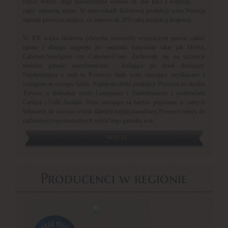
części Włoch. Jego powierzchnia wynosi 18 364 km2 i większą
część stanowią niziny. W statystykach ilościowej produkcji wina Wenecja
zajmuje pierwsze miejsce, co stanowi aż 20% całej produkcji krajowej.
W XX wieku filoksera (choroba winorośli) wyniszczyła prawie całość
upraw i dlatego sięgnięto po sadzonki francuskie takie jak Merlot,
Cabernet-Sauvignon czy Cabernet-Franc. Zachowały się na szczęście
niektóre gatunki autochtoniczne , królujące po dzień dzisiejszy.
Najsłynniejsze z nich to Prosecco, białe wino musujące uzyskiwane z
winogron ze szczepu Glera. Najlepsza strefa produkcji Prosecco to okolice
Treviso, a dokładnie strefa Conegliano i Valdobbiadene z podstrefami
Cartizze i Colli Asolani. Wina musujące są bardzo popularne w samych
Włoszech ale również wśród klienteli międzynarodowej.Prosecco należy do
najbardziej rozpoznawalnych wśród tego gatunku win.
WIĘCEJ...
Producenci w regionie