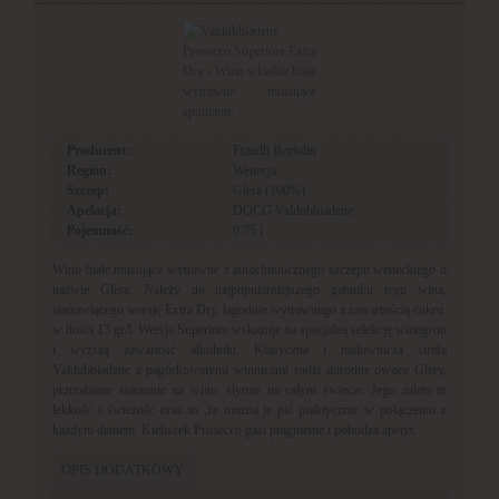
Producent:
Fratelli Bortolin
Region:
Wenecja
Szczep:
Glera (100%)
Apelacja:
DOCG Valdobbiadene
Pojemność:
0.75 l
Wino białe musujące wytrawne z autochtonicznego szczepu weneckiego o
nazwie Glera. Należy do najpopularniejszego gatunku tego wina,
stanowiącego wersję Extra Dry, łagodnie wytrawnego z zawartością cukru
w ilości 13 gr/l. Wersja Superiore wskazuje na specjalną selekcję winogron
i wyższą zawartość alkoholu. Klasyczna i malownicza strefa
Valdobbiadene z pagórkowatymi winnicami rodzi dorodne owoce Glery,
przerabiane starannie na wino, słynne na całym świecie. Jego zaleta to
lekkość i świeżość oraz to ,że można je pić praktycznie w połączeniu z
każdym daniem. Kieliszek Prosecco gasi pragnienie i pobudza apetyt.
OPIS DODATKOWY