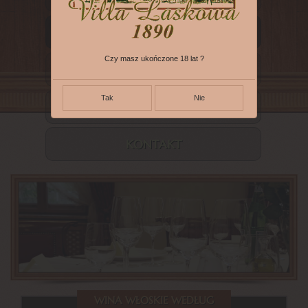
WINA WŁOSKIE
Czy masz ukończone 18 lat ?
OLIWA I PRODUKTY
Tak
Nie
O NAS
KONTAKT
WINA WŁOSKIE WEDŁUG