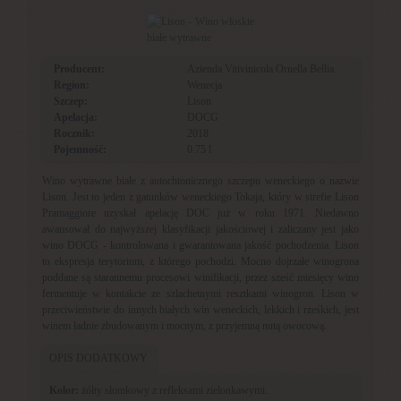
Producent:
Azienda Vitivinicola Ornella Bellia
Region:
Wenecja
Szczep:
Lison
Apelacja:
DOCG
Rocznik:
2018
Pojemność:
0.75 l
Wino wytrawne białe z autochtonicznego szczepu weneckiego o nazwie
Lison. Jest to jeden z gatunków weneckiego Tokaja, który w strefie Lison
Pramaggiore uzyskał apelację DOC już w roku 1971. Niedawno
awansował do najwyższej klasyfikacji jakościowej i zaliczany jest jako
wino DOCG - kontrolowana i gwarantowana jakość pochodzenia. Lison
to ekspresja terytorium, z którego pochodzi. Mocno dojrzałe winogrona
poddane są starannemu procesowi winifikacji, przez sześć miesięcy wino
fermentuje w kontakcie ze szlachetnymi resztkami winogron. Lison w
przeciwieństwie do innych białych win weneckich, lekkich i rześkich, jest
winem ładnie zbudowanym i mocnym, z przyjemną nutą owocową.
OPIS DODATKOWY
Kolor:
żółty słomkowy z refleksami zielonkawymi.