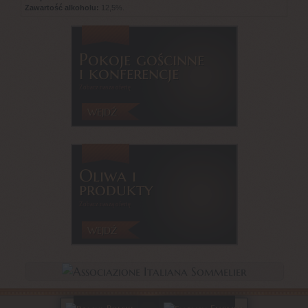
Zawartość alkoholu:
12,5%.
Pokoje gościnne
i konferencje
Zobacz nasza ofertę
WEJDŹ
Oliwa i
produkty
Zobacz naszą ofertę
WEJDŹ