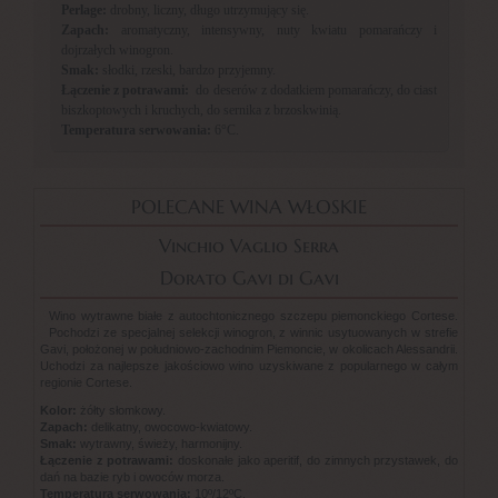
Perlage:
drobny, liczny, długo utrzymujący się.
Zapach:
aromatyczny, intensywny, nuty kwiatu pomarańczy i
dojrzałych winogron.
Smak:
słodki, rzeski, bardzo przyjemny.
Łączenie z potrawami:
do deserów z dodatkiem pomarańczy, do ciast
biszkoptowych i kruchych, do sernika z brzoskwinią.
Temperatura serwowania:
6°C.
POLECANE WINA WŁOSKIE
Vinchio Vaglio Serra
Dorato Gavi di Gavi
Wino wytrawne białe z autochtonicznego szczepu piemonckiego Cortese.
Pochodzi ze specjalnej selekcji winogron, z winnic usytuowanych w strefie
Gavi, położonej w południowo-zachodnim Piemoncie, w okolicach Alessandrii.
Uchodzi za najlepsze jakościowo wino uzyskiwane z popularnego w całym
regionie Cortese.
Kolor:
żółty słomkowy.
Zapach:
delikatny, owocowo-kwiatowy.
Smak:
wytrawny, świeży, harmonijny.
Łączenie z potrawami:
doskonałe jako aperitif, do zimnych przystawek, do
dań na bazie ryb i owoców morza.
Temperatura serwowania:
10º/12ºC.