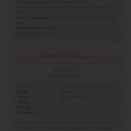
Zapach:
bogaty, nuty owocowe banana, jabłka i figi.
Smak:
wytrawny, zrównoważony, z delikatną nutą migdałową w
końcówce.
Łączenie z potrawami:
do dań na bazie ryb i białych mięs, również do
jajek.
Temperatura serwowania:
12°C.
Zawartość alkoholu:
12,5%.
Ribolla Gialla
Producent:
Azienda Vitivinicola Ornella Bellia
Region:
Wenecja
Szczep:
100% Ribolla Gialla
Apelacja:
IGT
Rocznik:
2023
Pojemność:
Wino wytrawne białe z autochtonicznego szczepu pochodzącego z regionu
Friuli Venezia Giulia. Winnice naszej producentki Ornelli znajdują się