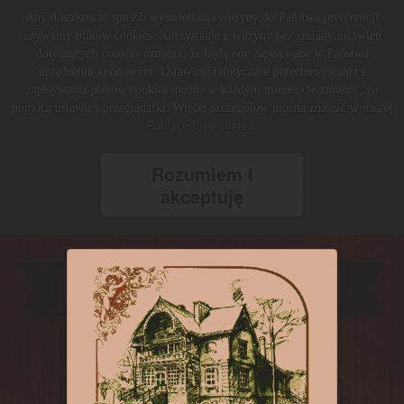
Aby dostosować sposób wyświetlania witryny do Państwa preferencji
używamy plików cookies. Korzystanie z witryny bez zmiany ustawień
dotyczących cookies oznacza, że będą one zapisywane w Państwa
urządzeniu końcowym. Ustawienia dotyczące przechowywania i
zapisywania plików cookies można w każdym momencie zmienić, za
pomocą ustawień przeglądarki. Więcej szczegółów można znaleźć w naszej
Polityce Prywatności
.
Rozumiem i
akceptuję
STRONA GŁÓWNA
POKOJE GOŚCINNE I KONFERENCJE