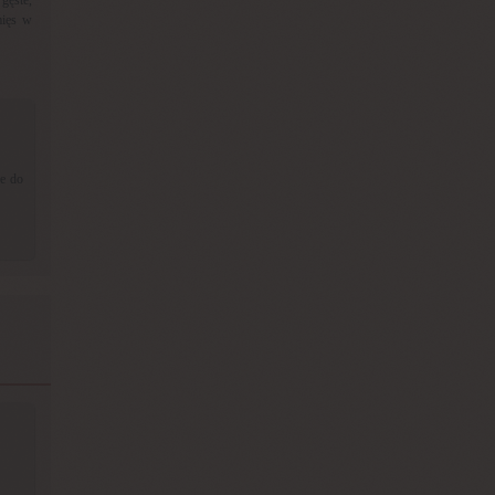
mięs w
e do