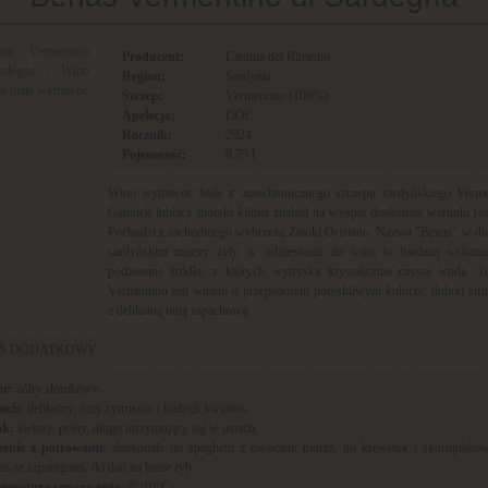
Producent:
Cantina del Rimedio
Region:
Sardynia
Szczep:
Vermentino (100%)
Apelacja:
DOC
Rocznik:
2024
Pojemność:
0.75 l
Wino wytrawne białe z autochtonicznego szczepu sardyńskiego Verme
Gatunek lubiący morski klimat znalazł na wyspie doskonale warunki ro
Pochodzi z zachodniego wybrzeża Zatoki Oristano. Nazwa "Benas" w dia
sardyńskim znaczy żyły, w odniesieniu do wina to bardziej wskaza
podziemne źródła, z których wytryska krystalicznie czysta woda. Tu
Vermentino jest winem o przepięknym połyskliwym kolorze, dobrej stru
z delikatną nutą zapachową.
IS DODATKOWY
or:
żółty słomkowy.
ach:
delikatny, nuty cytrusów i białych kwiatów.
k:
świeży, pełny, długo utrzymujący się w ustach.
zenie z potrawami:
doskonałe do spaghetti z owocami morza, do krewetek i skorupiaków
tto ze szparagami, do dań na bazie ryb.
peratura serwowania:
8°/10°C.