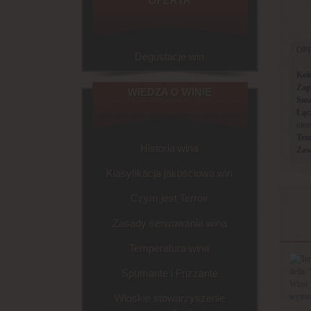
OFERTA
OP
Degustacje win
Kol
Zap
WIEDZA O WINIE
Sma
Łąc
nies
Tem
Historia wina
Zaw
Klasyfikacja jakościowa win
Czym jest Terroir
Zasady serwowania wina
Temperatura wina
Spumante i Frizzante
Włoskie stowarzyszenie