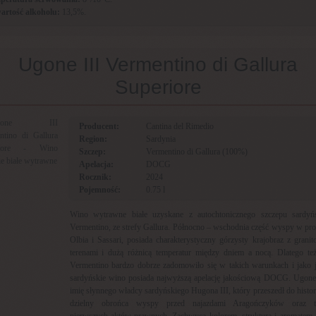
artość alkoholu:
13,5%.
Ugone III Vermentino di Gallura
Superiore
Producent:
Cantina del Rimedio
Region:
Sardynia
Szczep:
Vermentino di Gallura (100%)
Apelacja:
DOCG
Rocznik:
2024
Pojemność:
0.75 l
Wino wytrawne białe uzyskane z autochtonicznego szczepu sardyń
Vermentino, ze strefy Gallura. Północno – wschodnia część wyspy w pro
Olbia i Sassari, posiada charakterystyczny górzysty krajobraz z grani
terenami i dużą różnicą temperatur między dniem a nocą. Dlatego też
Vermentino bardzo dobrze zadomowiło się w takich warunkach i jako 
sardyńskie wino posiada najwyższą apelację jakościową DOCG. Ugone 
imię słynnego władcy sardyńskiego Hugona III, który przeszedł do histori
dzielny obrońca wyspy przed najazdami Aragończyków oraz t
pierwszych aktów prawnych. Zachwyca kolorem, strukturą i aromatem, 