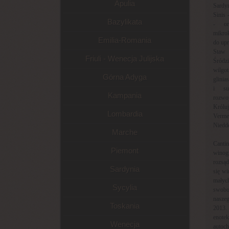
Apulia
Sardy
Sinis 
Bazylikata
- or
mikro
Emilia-Romania
do upr
Staw
Friuli - Wenecja Julijska
Śródz
wilgo
Górna Adyga
glinia
i sub
Kampania
rozwo
Króluj
Lombardia
Verme
Niedde
Marche
Canti
Piemont
winogr
rozsą
Sardynia
się wi
małyc
Sycylia
swobo
naszeg
Toskania
2013.
enote
Wenecja
autoch