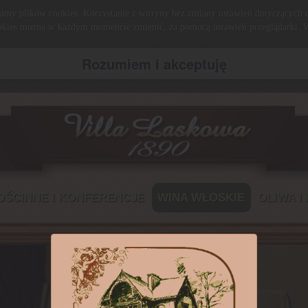
amy plików cookies. Korzystanie z witryny bez zmiany ustawień dotyczących
okies można w każdym momencie zmienić, za pomocą ustawień przeglądarki. 
Rozumiem i akceptuję
OŚCINNE I KONFERENCJE
WINA WŁOSKIE
OLIWA I