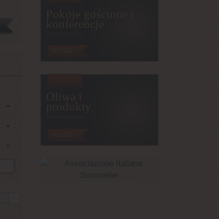
Pokoje gościnne i
konferencje
Zobacz nasza ofertę
WEJDŹ
Oliwa i
produkty
Zobacz naszą ofertę
WEJDŹ