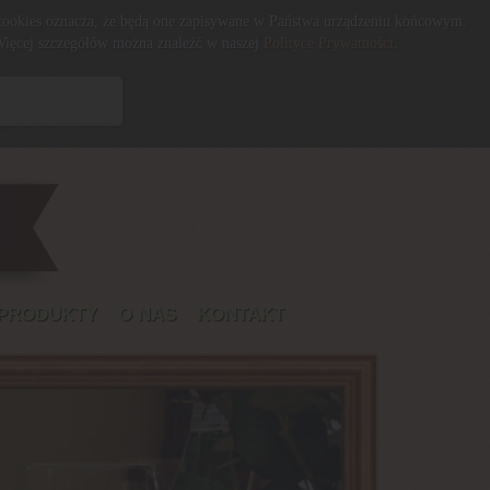
 cookies oznacza, że będą one zapisywane w Państwa urządzeniu końcowym.
Więcej szczegółów można znaleźć w naszej
Polityce Prywatności
.
 PRODUKTY
O NAS
KONTAKT