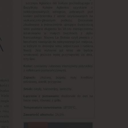
szczepu Aglianico del Vulture pochodzącego z
Bazylikaty. Kolejne Aglianico uzyskane z
selekcjonowanych winogron, zebranych pod
koniec października z winnic usytuowanych na
wulkaniczno-gliniastym podłożu. Doskonale
zbudowane a jednocześnie ujmujące świeżością
wino poddane długiemu bo 18-sto miesięcznemu
leżakowaniu w małych beczkach z dębu
francuskiego. Nazwa La Bottaia czyli piwnica z
beczkami nawiązuje do opisywanego już miejsca,
w którym to dostojne wino odpoczywa i nabiera
finezji. Jest wyborne już teraz ale będzie
smakować jeszcze lepiej przynajmniej za dwa,
trzy lata.
Kolor:
czerwony rubinowy intensywny połyskliwy
z refleksami pomarańczowymi.
Zapach:
złożony, bogaty, nuty konfitury
akości
wiśniowej, wanilii, przypraw.
kości i
Smak:
ciepły, harmonijny, taniczny.
bsadza
. Wielu
Łączenie z potrawami:
doskonale do dań na
bazie mięs, również z grilla.
 mogła
ci win
Temperatura serwowania:
18°/20°C.
 w roku
Zawartość alkoholu:
14,5%.
ewielu
oskich
er ma w