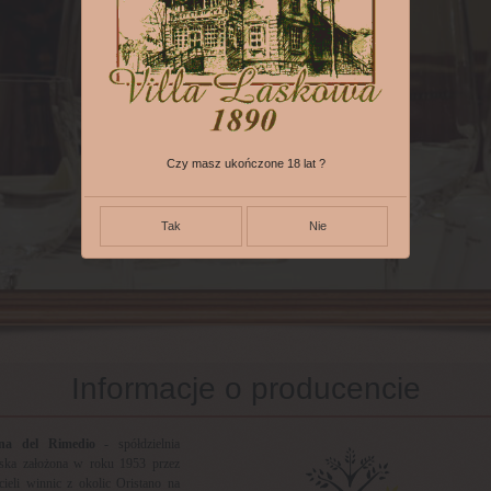
Czy masz ukończone 18 lat ?
Tak
Nie
Informacje o producencie
ina del Rimedio
- spółdzielnia
rska założona w roku 1953 przez
cieli winnic z okolic Oristano na