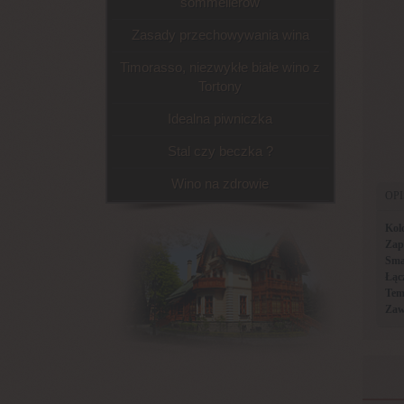
sommelierów
Zasady przechowywania wina
Timorasso, niezwykłe białe wino z
Tortony
Idealna piwniczka
Stal czy beczka ?
Wino na zdrowie
OP
Kol
Zap
Sma
Łąc
Tem
Zaw