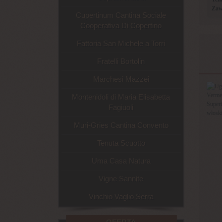
Zaw
Cupertinum Cantina Sociale
Cooperativa Di Copertino
Fattoria San Michele a Torri
Fratelli Bortolin
Marchesi Mazzei
Montenidoli di Maria Elisabetta
Fagiuoli
Muri-Gries Cantina Convento
Tenuta Scuotto
Uma Casa Natura
Vigne Sannite
Vinchio Vaglio Serra