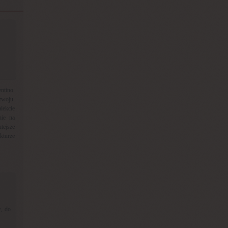
ntino.
zwoju.
lekcie
nie na
tejsze
kturze
, do