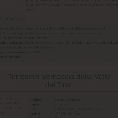
wręcz oleiste.Świetne wino do owoców morza ale także do białych 
sosach.
IS DODATKOWY
or:
żółty słomkowy intensywny i połyskliwy z delikatnymi refleksami zielonkawymi.
ach:
aromatyczny, nuty białych kwiatów, sardyńskiej makii śródziemnomorskiej.
k:
bogaty, miękki, delikatnie mineralny.
zenie z potrawami:
doskonałe do owoców morza i ryb, do białych mięs w sosach, doskonał
tarzonego pecorino sardo (sardyński ser owczy).
peratura serwowania:
8°/10°C.
artość alkoholu:
14%.
Terresinis Vernaccia della Valle
del Tirso
Producent:
Cantina del Rimedio
Region:
Sardynia
Szczep:
Vernaccia (85%), Vermentino (15%)
Apelacja:
IGT Valle Del Tirso