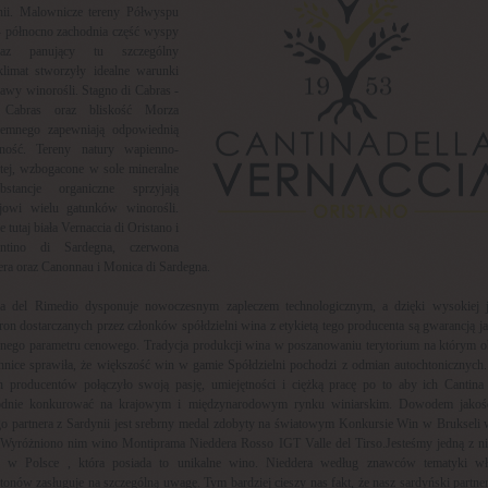
nii. Malownicze tereny Półwyspu
- północno zachodnia część wyspy
az panujący tu szczególny
klimat stworzyły idealne warunki
awy winorośli. Stagno di Cabras -
 Cabras oraz bliskość Morza
iemnego zapewniają odpowiednią
tność. Tereny natury wapienno-
stej, wzbogacone w sole mineralne
stancje organiczne sprzyjają
jowi wielu gatunków winorośli.
e tutaj biała Vernaccia di Oristano i
ntino di Sardegna, czerwona
ra oraz Canonnau i Monica di Sardegna.
na del Rimedio dysponuje nowoczesnym zapleczem technologicznym, a dzięki wysokiej j
on dostarczanych przez członków spółdzielni wina z etykietą tego producenta są gwarancją ja
dnego parametru cenowego. Tradycja produkcji wina w poszanowaniu terytorium na którym o
nnice sprawiła, że większość win w gamie Spółdzielni pochodzi z odmian autochtonicznych
h producentów połączyło swoją pasję, umiejętności i ciężką pracę po to aby ich Cantina
dnie konkurować na krajowym i międzynarodowym rynku winiarskim. Dowodem jakoś
o partnera z Sardynii jest srebrny medal zdobyty na światowym Konkursie Win w Brukseli
 Wyróżniono nim wino Montiprama Nieddera Rosso IGT Valle del Tirso.Jesteśmy jedną z ni
k w Polsce , która posiada to unikalne wino. Nieddera według znawców tematyki wł
tonów zasługuje na szczególną uwagę. Tym bardziej cieszy nas fakt, że nasz sardyński partn