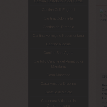
Cantina Castelnuovo del Garda
Cantina Colli Euganei
Cantina Colonnella
Cantina del Rimedio
Cantina Formigine Pedemontana
Cantine Nicosia
Cantine Sant’Agata
Cantolio Cantine del Primitivo di
Manduria
Casa Maschito
OP
Casa Vinicola Dreolino
Kol
Zap
Castello di Meleto
Sma
Łąc
Colonnara Viticultori in
riso
Cupramontana
Tem