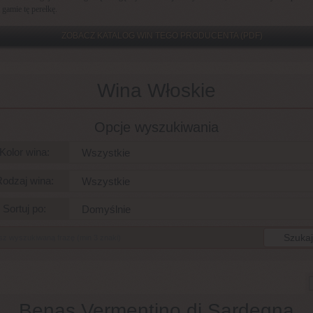
 gamie tę perełkę.
ZOBACZ KATALOG WIN TEGO PRODUCENTA (PDF)
Wina Włoskie
Opcje wyszukiwania
Kolor wina:
Wszystkie
odzaj wina:
Wszystkie
Sortuj po:
Domyślnie
Benas Vermentino di Sardegna