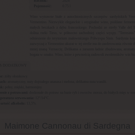
Rocznik:
2024
Pojemność:
0.75 l
Wino wytrawne białe z autochtonicznych szczepów sardyńskich Vern
Vermentino. Niezwykle eleganckie i oryginalne wino, poddane ferment
małych beczkach z dębu francuskiego. Pochodzi ze strefy Valle del T
dolina rzeki Tirso, w północno zachodniej części wyspy. "Terresinis"
odniesienie do terytorium malowniczego Półwyspu Sinis. Sardynia koj
zazwyczaj z Vermentino akurat w tej strefie ma do zaoferowania równie d
mniej znaną Vernaccię. Delikatna a zarazem ładnie zbudowana, aromaty
bogata w smaku. Wino, które z pewnością zadowoli zwolenników win bia
IS DODATKOWY
or:
żółty słomkowy.
ach:
aromatyczny, nuty dojrzałego ananasa i melona, delikatna nuta wanilii.
k:
pełny, miękki, harmonijny.
zenie z potrawami:
doskonałe do potraw na bazie ryb i owoców morza, do białych mięs w sos
peratura serwowania:
12°/14°C.
artość alkoholu:
13,5%.
Maimone Cannonau di Sardegna