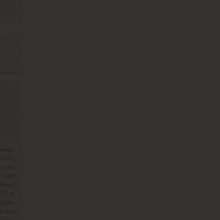
skiego
wincji
towymi
 białe
jedyne
III to
i jako
wórca
gęste,