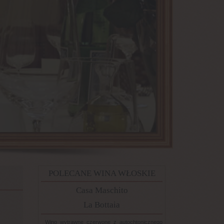
POLECANE WINA WŁOSKIE
Casa Maschito
La Bottaia
Wino wytrawne czerwone z autochtonicznego