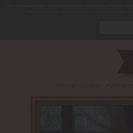
Aby dostosować sposób wyświetlania witryny do Państwa preferencji używ
Ustawienia dotyczące przechowywania i zapisywania plików co
STRONA GŁÓWNA
POKOJE G