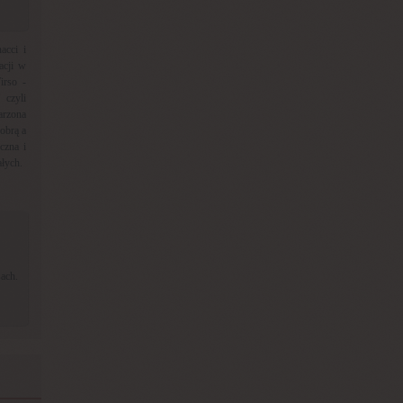
acci i
acji w
irso -
 czyli
arzona
obrą a
czna i
łych.
ach.