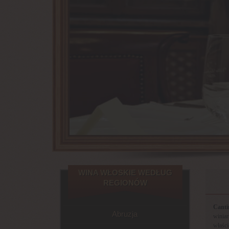
WINA WŁOSKIE WEDŁUG
REGIONÓW
Cant
Abruzja
winia
właści