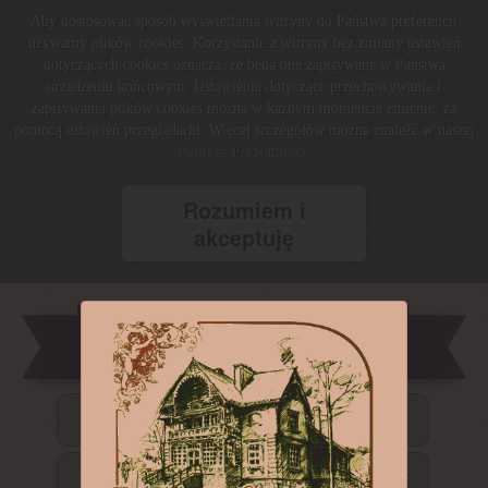
Aby dostosować sposób wyświetlania witryny do Państwa preferencji
używamy plików cookies. Korzystanie z witryny bez zmiany ustawień
dotyczących cookies oznacza, że będą one zapisywane w Państwa
urządzeniu końcowym. Ustawienia dotyczące przechowywania i
zapisywania plików cookies można w każdym momencie zmienić, za
pomocą ustawień przeglądarki. Więcej szczegółów można znaleźć w naszej
Polityce Prywatności
.
Rozumiem i
akceptuję
STRONA GŁÓWNA
POKOJE GOŚCINNE I KONFERENCJE