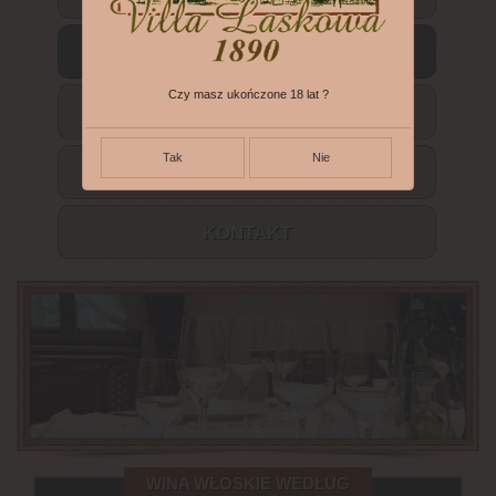
WINA WŁOSKIE
Czy masz ukończone 18 lat ?
OLIWA I PRODUKTY
Tak
Nie
O NAS
KONTAKT
WINA WŁOSKIE WEDŁUG