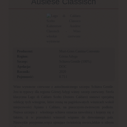
Auslese Classisch
Producent:
Muri-Gries Cantina Convento
Region:
Górna Adyga
Szczep:
Schiava Gentile (100%)
Apelacja:
DOC
Rocznik:
2020
Pojemność:
0.75 l
Wino wytrawne czerwone z autochtonicznego szczepu Schiava Gentile.
Jest to typowy dla regionu Górnej Adygi winny szczep czerwony. Strefa
klasyczna Lago di Caldaro Scelto (Jezioro Caldaro) stanowi specjalną
selekcję tych winogron, które rosną na pagórkowatych winnicach wokół
miejscowości Apiano i Caldaro, na piaszczysto-żwirowym podłożu.
Nazwa szczepu z włoskiego schiava oznacza niewolnicę i kojarzy się z
faktem, iż w przeszłości winorośl wiązano do drewnianego pala.
Niezwykle przyjemne,wręcz ujmujące świeżością owocu,lekkie o silnym