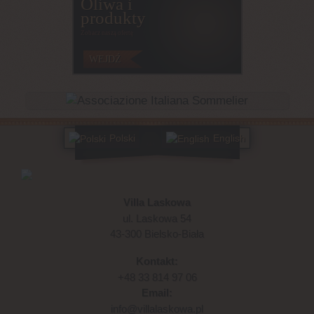
Oliwa i
produkty
Zobacz naszą ofertę
WEJDŹ
Polski
English
Villa Laskowa
ul. Laskowa 54
43-300 Bielsko-Biała
Kontakt:
+48 33 814 97 06
Email:
info@villalaskowa.pl