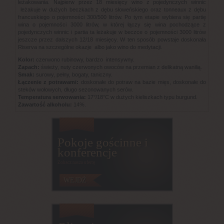
leżakowania. Najpierw przez 18 miesięcy wino z pojedynczych winnic
leżakuje w dużych beczkach z dębu słoweńskiego oraz tonneaux z dębu
francuskiego o pojemności 300/500 litrów. Po tym etapie wybiera się partię
wina o pojemności 3000 litrów, w której łączy się wina pochodzące z
pojedynczych winnic i partia ta leżakuje w beczce o pojemności 3000 litrów
jeszcze przez dalszych 12/18 miesięcy. W ten sposób powstaje doskonała
Riserva na szczególne okazje albo jako wino do medytacji.
Kolor:
czerwono rubinowy, bardzo intensywny.
Zapach:
świeży, nuty czerwonych owoców na przemian z delikatną wanilią.
Smak:
surowy, pełny, bogaty, taniczny.
Łączenie z potrawami:
doskonałe do potraw na bazie mięs, doskonałe do
steków wołowych, długo sezonowanych serów.
Temperatura serwowania:
17°/18°C w dużych kieliszkach typu burgund.
Zawartość alkoholu:
14%.
Pokoje gościnne i
konferencje
Zobacz nasza ofertę
WEJDŹ