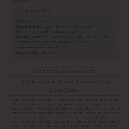
charakterze.
OPIS DODATKOWY
Kolor:
jasnoczerwony rubinowy.
Zapach:
delikatny, bogaty, nuty czereśni,fiołka, orzecha
Smak:
delikatny, miękki, z koncówką migdałową
Łączenie z potrawami:
bardzo dobre do wędlin typu szpek, także do
niestarzonych serów, do pizzy, canederli ze szpekiem.
Temperatura serwowania:
12°/14ºC.
Zawartość alkoholu:
12,5%.
POLECANE WINA WŁOSKIE
Azienda Agricola Virna di Borgogno Virna
Barolo Riserva
Wino wytrawne czerwone z autochtonicznego szczepu piemonckiego
Nebbiolo, z odmiany Lampia i Michet pochodzące z najlepszych winnic
Virny : La Preda i winnica Cannubi Boschis z okolic Barolo, Cerviano Merli i
Sottocastello di Novello z okolic miasteczka Novello. Riservę dla wina Barolo
robi się jedynie dla najlepszych roczników, gwarantujących długowieczność
wina, z pewnością rok 2010 taki właśnie był. Staranna selekcja winogron i
długi proces opracowywania tego wina polega między innymi na czasie