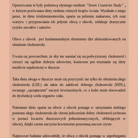
Opracowania te były podstawą słynnego studium
“Seven Countries Study”
,
w którym porównano diety siedmiu różnych krajów świata. Wynikało z niego
jasno, że dieta śródziemnomorska, oparta na jedzeniu makaronu, ryb oraz
warzyw i przyprawiania ich jedynie oliwą z oliwek, redukuje drastycznie
ryzyko zawałów i zatorów.
Oliwa z oliwek jest fundamentalnym elementem diet ukierunkowanych na
obniżenie cholesterolu.
Uważa się powszechnie, że aby nie narażać się na podwyższony cholesterol i
cieszyć się ogólnie dobrym zdrowiem, konieczne jest trzymanie się diety
możliwie najuboższej w tłuszcze.
Taka dieta uboga w tłuszcze może się przyczynić nie tylko do obniżenia złego
cholesterolu (LDL) ale także do zakłóceń dobrego cholesterolu (HDL),
zwanego „sprzątaczem” naczyń krwionośnych, co z kolei może dorowadzić
do dysfunkcji wielu organów ciała.
Natomiast dieta oparta na oliwie z oliwek pomaga w utrzymaniu niskiego
poziomu złego cholesterolu ale chroni jedocześnie dobry cholesterol (ochrona
w postaci kwasów tłuszczowych jednonienasyconych, obfitujących w
oliwie), dzięki czemu naczynia krwionośne pozostaną zawsze czyste.
Najnowsze badania udowodniły, że oliwa z oliwek pomaga w zapobieganiu