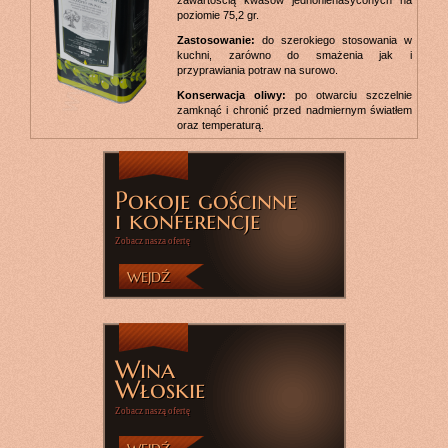
poziomie 75,2 gr.
Zastosowanie:
do szerokiego stosowania w
kuchni, zarówno do smażenia jak i
przyprawiania potraw na surowo.
Konserwacja oliwy:
po otwarciu szczelnie
zamknąć i chronić przed nadmiernym światłem
oraz temperaturą.
Pokoje gościnne
i konferencje
Zobacz nasza ofertę
WEJDŹ
Wina
Włoskie
Zobacz naszą ofertę