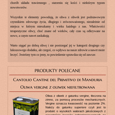
chorób układu trawiennego , starzeniu się kości i niektórym typom
nowotworów.
Wszystkie te elementy powodują, że oliwa z oliwek jest podstawowym
czynnikiem zdrowego życia, długiego i zrównoważonego, niezależnie od
miejsca w którym mieszkamy i wieku każdego z nas. Właściwości
terapeutyczne oliwy, choć znane od wieków, cały czas są odkrywane na
nowo, a często nawet zaskakują.
Warto sięgać po dobrą oliwę i nie postrzegać jej w kategorii drogiego czy
luksusowego dodatku, ale czegoś, co wpływa na nasze zdrowie a nawet może
leczyć. Jesteśmy tym co jemy, to powiedzenie sprawdza się od zawsze.
PRODUKTY POLECANE
Cantolio Cantine del Primitivo di Manduria
Oliwa vergine z oliwek niefiltrowana
Oliwa z oliwek z gatunku vergine, tłoczona na
zimno, za pomocą procesów mechanicznych.
Vergine oznacza kwasowość na poziomie 2%.
Należy do gatunku superiore czyli jest to
produkt o wysokich walorach jakościowych z
zawartością kwasów jednonienasyconych na