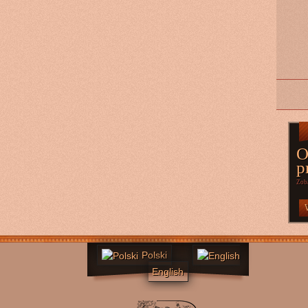
O
p
Zoba
Polski
English