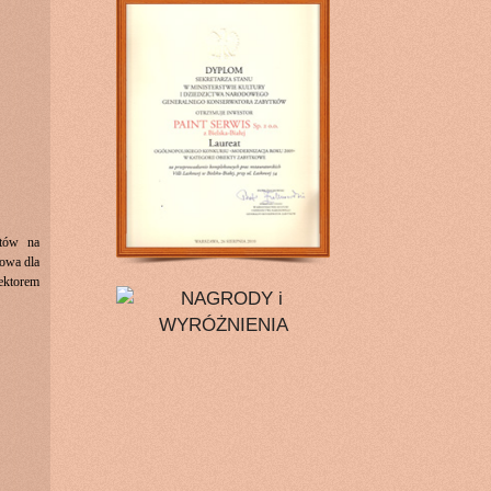
etów na
towa dla
jektorem