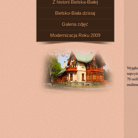
Z historii Bielska-Białej
Bielsko-Biała dzisiaj
Galeria zdjęć
Modernizacja Roku 2009
Wyjąt
najwyżs
70 osób
multim