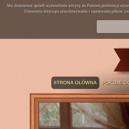
Aby dostosować sposób wyświetlania witryny do Państwa preferencji używ
Ustawienia dotyczące przechowywania i zapisywania plików co
STRONA GŁÓWNA
POKOJE G