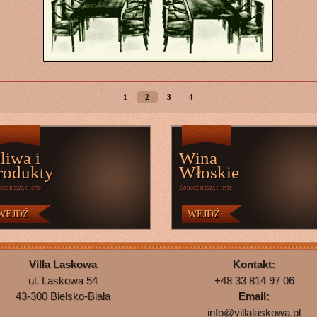
1
2
3
4
liwa i
Wina
rodukty
Włoskie
cz naszą ofertę
Zobacz naszą ofertę
WEJDŹ
WEJDŹ
Villa Laskowa
Kontakt:
ul. Laskowa 54
+48 33 814 97 06
Email:
43-300 Bielsko-Biała
info@villalaskowa.pl